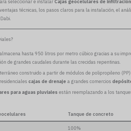
ara seleccionar e instalar
Cajas geocelulares de infiltración
tajas técnicas, los pasos claros para la instalación, el anális
Dabi.
iales?
almacena hasta 950 litros por metro cúbico gracias a su impre
ión de grandes caudales durante las crecidas repentinas.
erráneo construido a partir de módulos de polipropileno (PP)
residenciales
cajas de drenaje
a grandes comercios
depósit
ares para aguas pluviales
están reemplazando a los tanques 
eocelulares
Tanque de concreto
100%