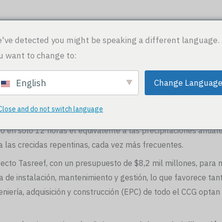
cio
Soluciones
Productos
Hazte socio
've detected you might be speaking a different language.
u want to change to:
- Emiratos Árabes Unidos - Dubái - Abu Dabi
Change Languag
English
tos Árabes Unidos: sistemas geocelulares modulares para pro
Close and do not switch language
en solo 12 horas el equivalente a las precipitaciones anuale
a las crecidas repentinas, cada vez más frecuentes.
ecto Tasreef, con un presupuesto de $8,2 mil millones, para m
 de instalación, mantenimiento y gestión, lo que favorece tan
niería, adquisición y construcción (EPC) de todo el CCG optan