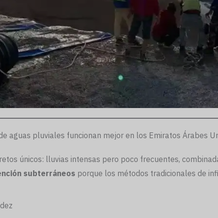
e aguas pluviales funcionan mejor en los Emiratos Árabes U
a retos únicos: lluvias intensas pero poco frecuentes, combi
ención subterráneos
porque los métodos tradicionales de infil
idez