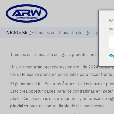
Ir
al
Ini
contenido
We
yo
INICIO
»
Blog
»
tanques de atenuación de aguas pluviales 
Tanques de atenuación de aguas pluviales en los Emira
Una tormenta sin precedentes en abril de 2024 descargó 
los sistemas de drenaje tradicionales para hacer frente 
El gobierno de los Emiratos Árabes Unidos lanzó el proy
Esto crea oportunidades para los contratistas en materia
plazo. Cada vez más desarrolladores y empresas de inge
pluviales
para un control fiable de las inundaciones.