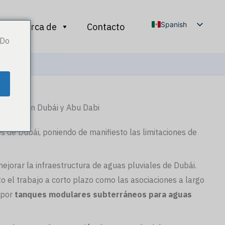
Spanish
Acerca de
Contacto
 Do
English
Arabic
French
e
Russian
yectos en Dubái y Abu Dabi
s de Dubái, poniendo de manifiesto las limitaciones de
ejorar la infraestructura de aguas pluviales de Dubái.
to el trabajo a corto plazo como las asociaciones a largo
 por
tanques modulares subterráneos para aguas