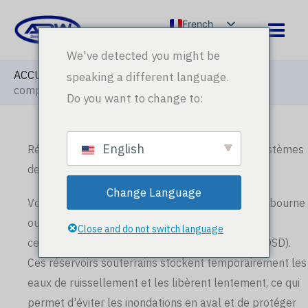
Aller
French
au
English
contenu
We've detected you might be
Arabic
ACCUEIL
»
Blog
»
Réservoirs OSD Australie : Guide
speaking a different language.
complet des systèmes de détention sur site
Russian
Do you want to change to:
Spanish
English
Réservoirs OSD Australie : Guide complet des systèmes
de détention sur site
Change Language
Vous prévoyez un développement à Sydney, Melbourne
ou Brisbane ? Votre municipalité exige très
Close and do not switch language
certainement un système de rétention sur site (OSD).
Ces réservoirs souterrains stockent temporairement les
eaux de ruissellement et les libèrent lentement, ce qui
permet d'éviter les inondations en aval et de protéger