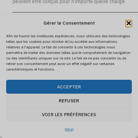
peuvent être conçus pour n'importe quelle charge.
Conclusion
Gérer le Consentement
Afin de fournir les meilleures expériences, nous utilisons des technologies
Les réservoirs OSD sont une exigence fondamentale
telles que les cookies pour stocker et/ou accéder aux informations
pour la plupart des développements urbains
relatives à l'appareil. Le fait de consentir à ces technologies nous
permettra de traiter des données telles que le comportement de navigation
australiens. Comprendre les exigences spécifiques de
ou des identifiants uniques sur ce site. Le fait de ne pas consentir ou de
retirer son consentement peut avoir un effet négatif sur certaines
votre municipalité - OSD, SSR et types de systèmes
caractéristiques et fonctions.
approuvés - est la première étape de tout projet.
Les systèmes modulaires géocellulaires offrent des
ACCEPTER
avantages significatifs par rapport à la construction
REFUSER
traditionnelle en béton pour de nombreuses
applications : une installation plus rapide, un coût
VOIR LES PRÉFÉRENCES
inférieur et une flexibilité permettant de s'adapter à des
sites contraignants. Toutefois, vérifiez toujours que
{titre}