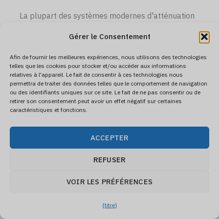
La plupart des systèmes modernes d'atténuation
géocellulaire au Royaume-Uni sont conçus dans
Gérer le Consentement
l'optique d'une durée de vie de 50 ans, alignée sur les
Afin de fournir les meilleures expériences, nous utilisons des technologies
horizons typiques des bâtiments et des autoroutes. Les
telles que les cookies pour stocker et/ou accéder aux informations
systèmes à base de béton et de tuyaux peuvent durer
relatives à l'appareil. Le fait de consentir à ces technologies nous
permettra de traiter des données telles que le comportement de navigation
encore plus longtemps sur le plan structurel, bien que
ou des identifiants uniques sur ce site. Le fait de ne pas consentir ou de
l'accès et la gestion du limon déterminent encore leur
retirer son consentement peut avoir un effet négatif sur certaines
caractéristiques et fonctions.
performance dans la pratique.
D'après notre expérience, les plus grandes menaces
ACCEPTER
pour la durée de vie sont une mauvaise installation
REFUSER
(caisses ou membranes endommagées), l'absence de
contrôle du limon en amont et l'inaccessibilité des
VOIR LES PRÉFÉRENCES
points d'inspection. Lorsque ces problèmes sont
résolus, on peut raisonnablement s'attendre à ce que le
{titre}
réservoir fonctionne pendant plusieurs décennies sans