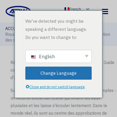
Aller
French
au
English
contenu
We've detected you might be
Arabic
ACCUEIL
»
Blog
»
Réservoirs d'atténuation au
speaking a different language.
Royaume-Uni : 2026 Guide complet pour l'approbation
Russian
Do you want to change to:
des systèmes d'assainissement autonome (SuDS)
Spanish
English
Réservoirs d'atténuation au Royaume-Uni : 2026 Guide
complet pour l'approbation des systèmes
Change Language
d'assainissement autonome (SuDS)
Close and do not switch language
Sur le papier, les réservoirs d'atténuation sont simples :
un volume souterrain scellé qui retient les eaux
pluviales et les laisse s'écouler lentement. Dans le
monde réel, ils sont au centre des approbations de